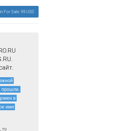
n For Sale: 99 USD
RO.RU
.RU.
сайт.
мажной
и прошли,
домен в
ое имя
, то