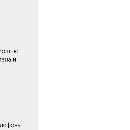
омощью
мена и
елефону