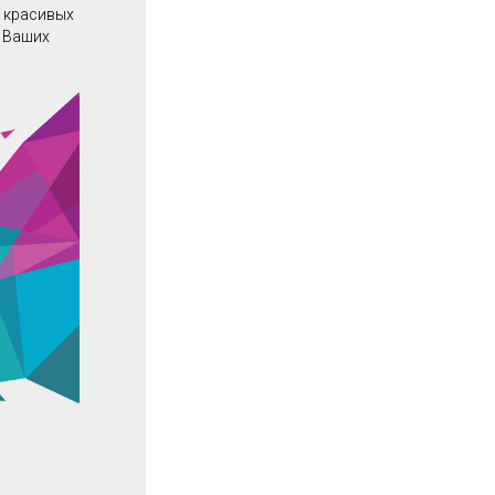
в красивых
о Ваших