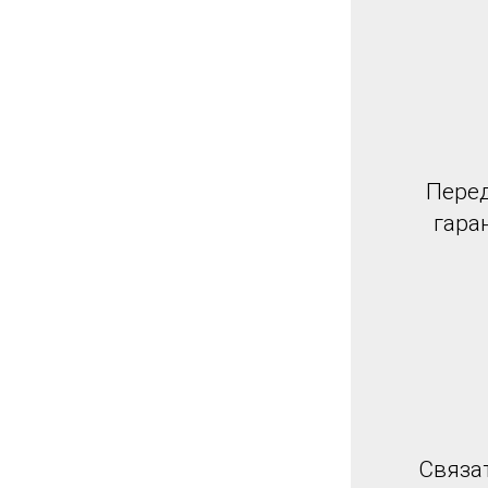
Перед
гара
Связа