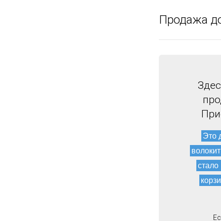
Продажа д
Здес
про
При
Это 
волокит
стало
корзи
Ес