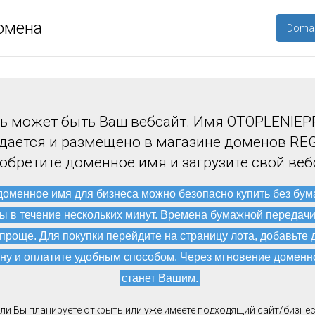
омена
Domai
ь может быть Ваш вебсайт. Имя OTOPLENIEP
дается и размещено в магазине доменов REG
обретите доменное имя и загрузите свой веб
доменное имя для бизнеса можно безопасно купить без бу
ы в течение нескольких минут. Времена бумажной передач
 проще. Для покупки перейдите на страницу лота, добавьте 
ну и оплатите удобным способом. Через мгновение доменн
станет Вашим.
ли Вы планируете открыть или уже имеете подходящий сайт/бизнес