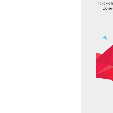
присмотр
домен